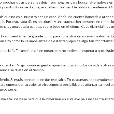
o, muchas otras personas dejan sus hogares para buscar alternativas en o
s y costumbres se distinguen de las nuestras. De todos aprendemos. Ot
aís que no es el nuestro son un caos. Abrir una cuenta bancaria o atend
a. Por eso, cada día es un triunfo y una superación personal en todos lo
ha es una batalla ganada, sobre todo en el idioma. Cada día incluimos u
 lo suficientemente grande como para constituir un abismo insalvable. Lej
an alto como lo veíamos antes de estar tan lejos de algo tan importante 
ar hacia él. El cambio está en nosotros y no podemos esperar a que alguie
lo cuenten.
Viajar, conocer gente, aprender otros modos de vida y otras ma
encia se dilata en el tiempo.
ndo. Si estás pensando en dar ese salto, En tuscursos.co te ayudamos a 
para emprender tu viaje, te ofrecemos la posibilidad de afianzar tu nivel
ursos.org.
 maleta una base para que la inmersión en el nuevo país no sea traumáti