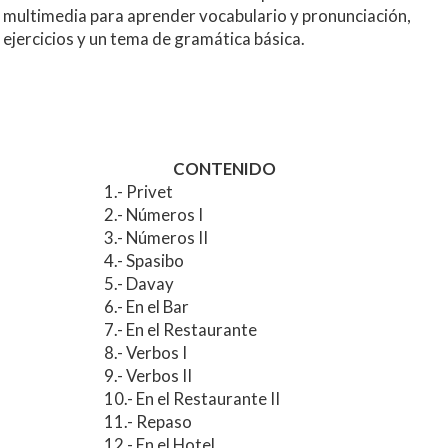
multimedia para aprender vocabulario y pronunciación,
ejercicios y un tema de gramática básica.
CONTENIDO
1.- Privet
2.- Números I
3.- Números II
4.- Spasibo
5.- Davay
6.- En el Bar
7.- En el Restaurante
8.- Verbos I
9.- Verbos II
10.- En el Restaurante II
11.- Repaso
12.- En el Hotel